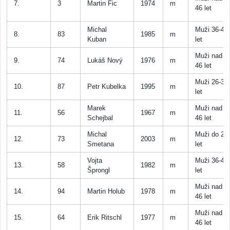
7.
3
Martin Fic
1974
m
46 let
Michal
Muži 36-45
8.
83
1985
m
Kuban
let
Muži nad
9.
74
Lukáš Nový
1976
m
46 let
Muži 26-35
10.
87
Petr Kubelka
1995
m
let
Marek
Muži nad
11.
56
1967
m
Schejbal
46 let
Michal
Muži do 25
12.
73
2003
m
Smetana
let
Vojta
Muži 36-45
13.
58
1982
m
Šprongl
let
Muži nad
14.
94
Martin Holub
1978
m
46 let
Muži nad
15.
64
Erik Ritschl
1977
m
46 let