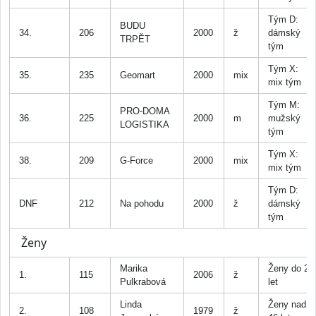
Tým D:
BUDU
34.
206
2000
ž
dámský
TRPĚT
tým
Tým X:
35.
235
Geomart
2000
mix
mix tým
Tým M:
PRO-DOMA
36.
225
2000
m
mužský
LOGISTIKA
tým
Tým X:
38.
209
G-Force
2000
mix
mix tým
Tým D:
DNF
212
Na pohodu
2000
ž
dámský
tým
Ženy
Marika
Ženy do 25
1.
115
2006
ž
Pulkrabová
let
Linda
Ženy nad
2.
108
1979
ž