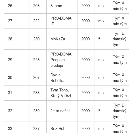
Tým X:
26.
203
3some
2000
mix
mix tým
PRO-DOMA
Tým X:
27.
222
2000
mix
IT
mix tým
Tým D:
28.
230
MoKaZu
2000
ž
dámský
tým
PRO-DOMA
Tým X:
29.
223
Podpora
2000
mix
mix tým
prodeje
Dva a
Tým X:
30.
207
2000
mix
Rebelka
mix tým
Tým Toho,
Tým X:
31.
233
2000
mix
Který Vítězí
mix tým
Tým D:
32.
239
Je to naše!
2000
ž
dámský
tým
Tým X:
33.
237
Bez Hub
2000
mix
mix tým