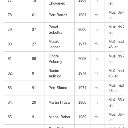
77.
75
1984
m
Chovanec
let
Muži 36-45
78.
61
Petr Bartoš
1981
m
let
Pavel
Muži do 25
79.
37
2000
m
Sobotka
let
Matek
Muži nad
80.
27
1977
m
Lehner
46 let
Ondřej
Muži do 25
81.
86
2005
m
Pokorný
let
Radim
Muži nad
82.
8
1974
m
Aulický
46 let
Muži nad
83.
91
Petr Sláma
1971
m
46 let
Muži 36-45
84.
20
Martin Hrůza
1986
m
let
Muži 36-45
85.
9
Michal Babor
1989
m
let