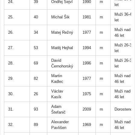
24.
39
Ondřej Šejvl
1990
m
let
Muži 36-45
25.
40
Michal Šik
1981
m
let
Muži nad
26.
34
Matej Režný
1977
m
46 let
Muži 26-35
27.
53
Matěj Hejhal
1994
m
let
David
Muži 26-35
28.
69
1996
m
Černohorský
let
Martin
Muži nad
29.
82
1977
m
Kadlec
46 let
Václav
Muži nad
30.
26
1975
m
Kasík
46 let
Adam
31.
93
2009
m
Dorostenci
Štefanič
Alexander
Muži nad
32.
89
1969
m
Pavlišen
46 let