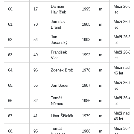
Damián
Muži 26-35
60.
17
1995
m
Havlíček
let
Jaroslav
Muži 36-45
61.
70
1985
m
Brand
let
Jan
Muži 26-35
62.
54
1993
m
Jasanský
let
František
Muži 26-35
63.
49
1992
m
Vlas
let
Muži nad
64.
96
Zdeněk Brož
1978
m
46 let
Muži 36-45
65.
55
Jan Bauer
1987
m
let
Tomáš
Muži 36-45
66.
32
1986
m
Němec
let
Muži nad
67.
41
Libor Šišolák
1979
m
46 let
Tomáš
Muži 36-45
68.
95
1988
m