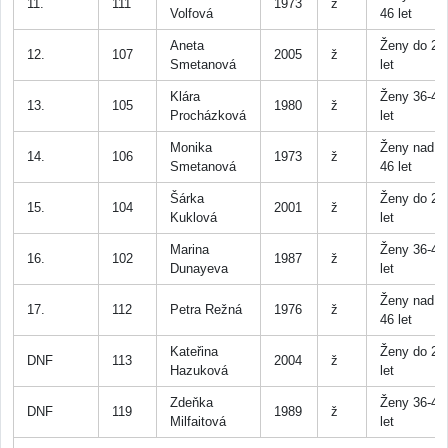
11.
111
1973
ž
Volfová
46 let
Aneta
Ženy do 25
12.
107
2005
ž
Smetanová
let
Klára
Ženy 36-45
13.
105
1980
ž
Procházková
let
Monika
Ženy nad
14.
106
1973
ž
Smetanová
46 let
Šárka
Ženy do 25
15.
104
2001
ž
Kuklová
let
Marina
Ženy 36-45
16.
102
1987
ž
Dunayeva
let
Ženy nad
17.
112
Petra Režná
1976
ž
46 let
Kateřina
Ženy do 25
DNF
113
2004
ž
Hazuková
let
Zdeňka
Ženy 36-45
DNF
119
1989
ž
Milfaitová
let