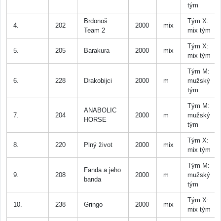
tým
Brdonoš
Tým X:
4.
202
2000
mix
Team 2
mix tým
Tým X:
5.
205
Barakura
2000
mix
mix tým
Tým M:
6.
228
Drakobijci
2000
m
mužský
tým
Tým M:
ANABOLIC
7.
204
2000
m
mužský
HORSE
tým
Tým X:
8.
220
Plný život
2000
mix
mix tým
Tým M:
Fanda a jeho
9.
208
2000
m
mužský
banda
tým
Tým X:
10.
238
Gringo
2000
mix
mix tým