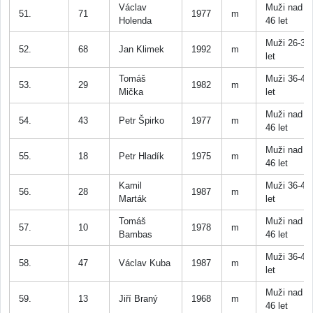
Václav
Muži nad
51.
71
1977
m
Holenda
46 let
Muži 26-35
52.
68
Jan Klimek
1992
m
let
Tomáš
Muži 36-45
53.
29
1982
m
Mička
let
Muži nad
54.
43
Petr Špirko
1977
m
46 let
Muži nad
55.
18
Petr Hladík
1975
m
46 let
Kamil
Muži 36-45
56.
28
1987
m
Marták
let
Tomáš
Muži nad
57.
10
1978
m
Bambas
46 let
Muži 36-45
58.
47
Václav Kuba
1987
m
let
Muži nad
59.
13
Jiří Braný
1968
m
46 let