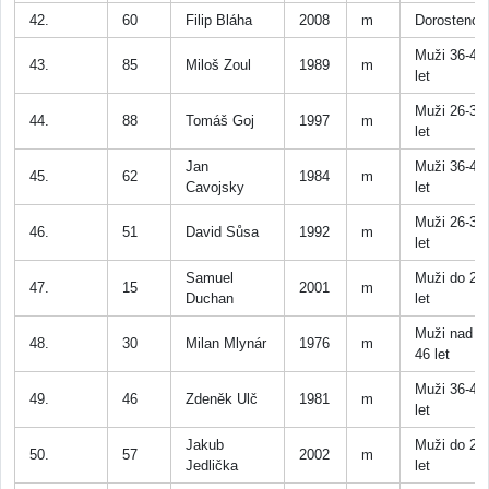
42.
60
Filip Bláha
2008
m
Dorostenci
Muži 36-45
43.
85
Miloš Zoul
1989
m
let
Muži 26-35
44.
88
Tomáš Goj
1997
m
let
Jan
Muži 36-45
45.
62
1984
m
Cavojsky
let
Muži 26-35
46.
51
David Sůsa
1992
m
let
Samuel
Muži do 25
47.
15
2001
m
Duchan
let
Muži nad
48.
30
Milan Mlynár
1976
m
46 let
Muži 36-45
49.
46
Zdeněk Ulč
1981
m
let
Jakub
Muži do 25
50.
57
2002
m
Jedlička
let