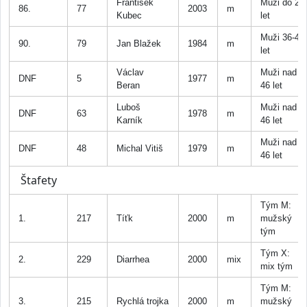
František
Muži do 25
86.
77
2003
m
Kubec
let
Muži 36-45
90.
79
Jan Blažek
1984
m
let
Václav
Muži nad
DNF
5
1977
m
Beran
46 let
Luboš
Muži nad
DNF
63
1978
m
Karník
46 let
Muži nad
DNF
48
Michal Vitiš
1979
m
46 let
Štafety
Tým M:
1.
217
Tíťk
2000
m
mužský
tým
Tým X:
2.
229
Diarrhea
2000
mix
mix tým
Tým M:
3.
215
Rychlá trojka
2000
m
mužský