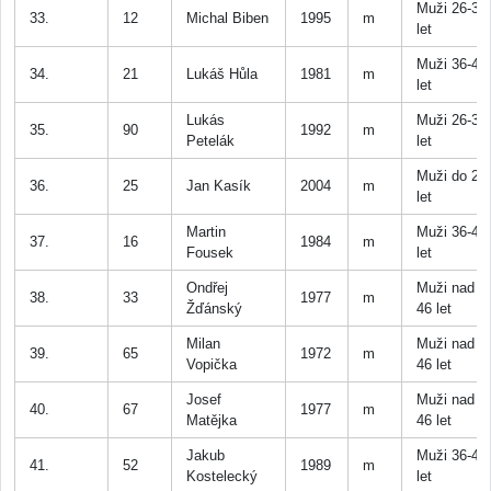
Muži 26-35
33.
12
Michal Biben
1995
m
let
Muži 36-45
34.
21
Lukáš Hůla
1981
m
let
Lukás
Muži 26-35
35.
90
1992
m
Petelák
let
Muži do 25
36.
25
Jan Kasík
2004
m
let
Martin
Muži 36-45
37.
16
1984
m
Fousek
let
Ondřej
Muži nad
38.
33
1977
m
Žďánský
46 let
Milan
Muži nad
39.
65
1972
m
Vopička
46 let
Josef
Muži nad
40.
67
1977
m
Matějka
46 let
Jakub
Muži 36-45
41.
52
1989
m
Kostelecký
let