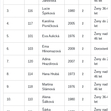
Janovská
46 let
Lucie
Ženy 36-45
3.
116
1980
ž
Špirková
let
Karolína
Ženy do 25
4.
117
2005
ž
Pivničková
let
Ženy nad
5.
101
Eva Aulická
1976
ž
46 let
Ema
6.
103
2009
ž
Dorostenky
Hlinomazová
Adina
Ženy do 25
7.
120
2007
ž
Hrazdírová
let
Ženy nad
8.
114
Hana Hrubá
1973
ž
46 let
Martina
Ženy nad
9.
118
1976
ž
Slámová
46 let
Alena
Ženy 36-45
10.
110
1980
ž
Šálková
let
Šárka
Ženy nad