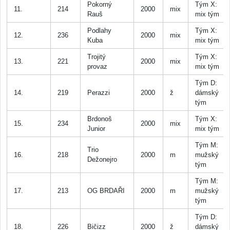
Pokorný
Tým X:
11.
214
2000
mix
Rauš
mix tým
Podlahy
Tým X:
12.
236
2000
mix
Kuba
mix tým
Trojitý
Tým X:
13.
221
2000
mix
provaz
mix tým
Tým D:
14.
219
Perazzi
2000
ž
dámský
tým
Brdonoš
Tým X:
15.
234
2000
mix
Junior
mix tým
Tým M:
Trio
16.
218
2000
m
mužský
Dežonejro
tým
Tým M:
17.
213
OG BRDAŘI
2000
m
mužský
tým
Tým D:
18.
226
Bičizz
2000
ž
dámský