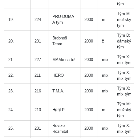
tým
Tým M:
PRO-DOMA
19.
224
2000
m
mužský
A tým
tým
Tým D:
Brdonoš
20.
201
2000
ž
dámský
Team
tým
Tým X:
21.
227
MÁMe na to!
2000
mix
mix tým
Tým X:
22.
211
HERO
2000
mix
mix tým
Tým X:
23.
216
T.M.A.
2000
mix
mix tým
Tým M:
24.
210
H(e)LP
2000
m
mužský
tým
Revize
Tým X:
25.
231
2000
mix
Rožmitál
mix tým