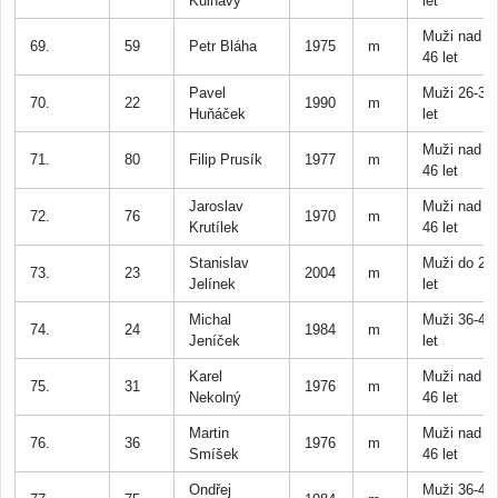
Kulhavý
let
Muži nad
69.
59
Petr Bláha
1975
m
46 let
Pavel
Muži 26-35
70.
22
1990
m
Huňáček
let
Muži nad
71.
80
Filip Prusík
1977
m
46 let
Jaroslav
Muži nad
72.
76
1970
m
Krutílek
46 let
Stanislav
Muži do 25
73.
23
2004
m
Jelínek
let
Michal
Muži 36-45
74.
24
1984
m
Jeníček
let
Karel
Muži nad
75.
31
1976
m
Nekolný
46 let
Martin
Muži nad
76.
36
1976
m
Smíšek
46 let
Ondřej
Muži 36-45