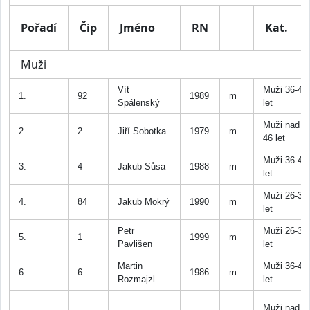
Pořadí
Čip
Jméno
RN
Kat.
Muži
Vít
Muži 36-45
1.
92
1989
m
Spálenský
let
Muži nad
2.
2
Jiří Sobotka
1979
m
46 let
Muži 36-45
3.
4
Jakub Sůsa
1988
m
let
Muži 26-35
4.
84
Jakub Mokrý
1990
m
let
Petr
Muži 26-35
5.
1
1999
m
Pavlišen
let
Martin
Muži 36-45
6.
6
1986
m
Rozmajzl
let
Muži nad