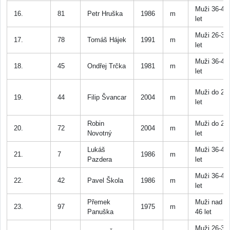
Muži 36-45
16.
81
Petr Hruška
1986
m
let
Muži 26-35
17.
78
Tomáš Hájek
1991
m
let
Muži 36-45
18.
45
Ondřej Trčka
1981
m
let
Muži do 25
19.
44
Filip Švancar
2004
m
let
Robin
Muži do 25
20.
72
2004
m
Novotný
let
Lukáš
Muži 36-45
21.
7
1986
m
Pazdera
let
Muži 36-45
22.
42
Pavel Škola
1986
m
let
Přemek
Muži nad
23.
97
1975
m
Panuška
46 let
Muži 26-35