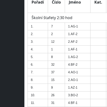
Pořadí
Číslo
Jméno
Kat.
Školní štafety 2:30 hod
1.
7
1.AG-1
2.
2
1.AF-2
3.
12
2.AF-2
4.
1
1.AF-1
5.
8
1.AG-2
6.
32
4.BF-2
7.
37
4.AO-1
8.
15
2.AO-1
9.
9
1.AZ-1
10.
26
3.BO-2
11.
31
4.BF-1