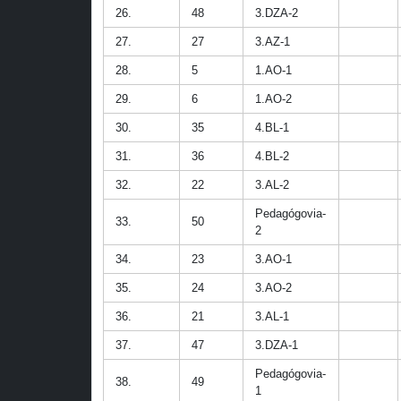
26.
48
3.DZA-2
27.
27
3.AZ-1
28.
5
1.AO-1
29.
6
1.AO-2
30.
35
4.BL-1
31.
36
4.BL-2
32.
22
3.AL-2
Pedagógovia-
33.
50
2
34.
23
3.AO-1
35.
24
3.AO-2
36.
21
3.AL-1
37.
47
3.DZA-1
Pedagógovia-
38.
49
1