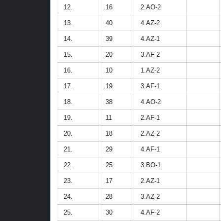
12.
16
2.AO-2
13.
40
4.AZ-2
14.
39
4.AZ-1
15.
20
3.AF-2
16.
10
1.AZ-2
17.
19
3.AF-1
18.
38
4.AO-2
19.
11
2.AF-1
20.
18
2.AZ-2
21.
29
4.AF-1
22.
25
3.BO-1
23.
17
2.AZ-1
24.
28
3.AZ-2
25.
30
4.AF-2