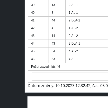
39.
13
2.AL-1
40.
3
1.AL-1
41.
44
2.DLA-2
42.
4
1.AL-2
43.
14
2.AL-2
44.
43
2.DLA-1
45.
34
4.AL-2
46.
33
4.AL-1
Počet závodníků: 46
Datum změny: 10.10.2023 12:32:42, čas: 08.0