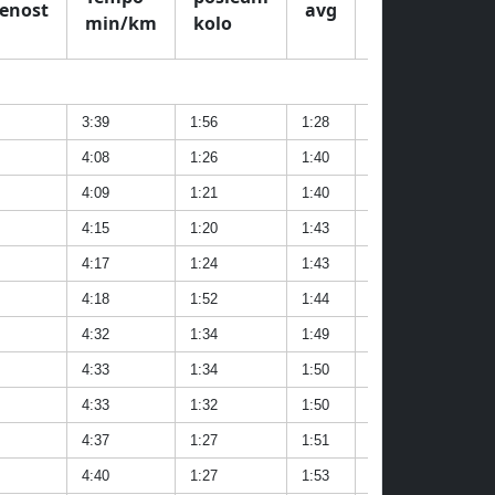
enost
avg
min
max
min/km
kolo
3:39
1:56
1:28
1:06
2:04
4:08
1:26
1:40
1:10
2:31
4:09
1:21
1:40
1:13
2:19
4:15
1:20
1:43
1:16
2:43
4:17
1:24
1:43
1:14
2:31
4:18
1:52
1:44
1:15
2:46
4:32
1:34
1:49
1:09
2:37
4:33
1:34
1:50
1:27
3:15
4:33
1:32
1:50
1:25
2:23
4:37
1:27
1:51
1:16
2:28
4:40
1:27
1:53
1:12
2:53