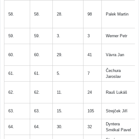
58.
58.
28.
98
Palek Martin
59.
59.
3.
3
Werner Petr
60.
60.
29.
41
Vávra Jan
Čechura
61.
61.
5.
7
Jaroslav
62.
62.
11.
24
Rauš Lukáš
63.
63.
15.
105
Strejček Jiří
Dyntera
64.
64.
30.
32
Smékal Pavel