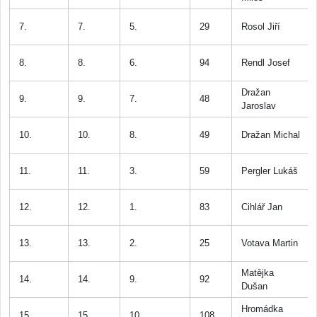
7.
7.
5.
29
Rosol Jiří
8.
8.
6.
94
Rendl Josef
Dražan
9.
9.
7.
48
Jaroslav
10.
10.
8.
49
Dražan Michal
11.
11.
3.
59
Pergler Lukáš
12.
12.
1.
83
Cihlář Jan
13.
13.
2.
25
Votava Martin
Matějka
14.
14.
9.
92
Dušan
Hromádka
15.
15.
10.
108