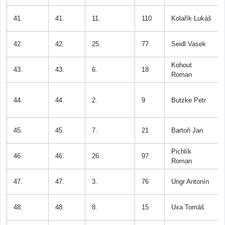
41.
41.
11.
110
Kolařík Lukáš
42.
42.
25.
77
Seidl Vasek
Kohout
43.
43.
6.
18
Roman
44.
44.
2.
9
Butzke Petr
45.
45.
7.
21
Bartoň Jan
Pichlík
46.
46.
26.
97
Roman
47.
47.
3.
76
Ungr Antonín
48.
48.
8.
15
Uxa Tomáš