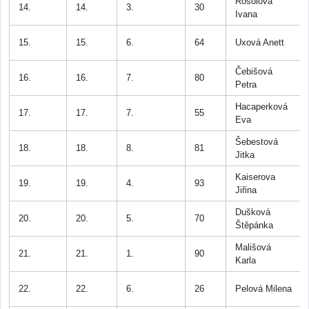
Rosolová
14.
14.
3.
30
Ivana
15.
15.
6.
64
Uxová Anett
Čebišová
16.
16.
7.
80
Petra
Hacaperková
17.
17.
7.
55
Eva
Šebestová
18.
18.
8.
81
Jitka
Kaiserova
19.
19.
4.
93
Jiřina
Dušková
20.
20.
5.
70
Štěpánka
Mališová
21.
21.
1.
90
Karla
22.
22.
6.
26
Pelová Milena