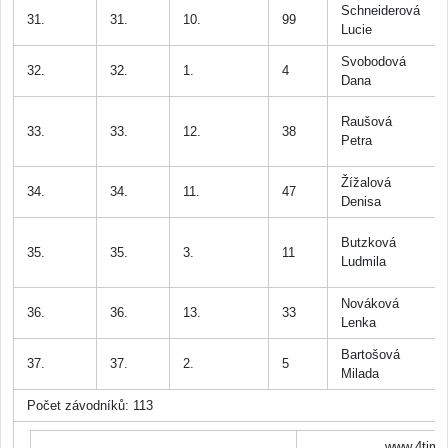
Schneiderová
31.
31.
10.
99
Lucie
Svobodová
32.
32.
1.
4
Dana
Raušová
33.
33.
12.
38
Petra
Žížalová
34.
34.
11.
47
Denisa
Butzková
35.
35.
3.
11
Ludmila
Nováková
36.
36.
13.
33
Lenka
Bartošová
37.
37.
2.
5
Milada
Počet závodníků: 113
www.4timi