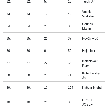
32.
32.
5.
13
Turek Jiří
Vacek
33.
33.
19.
40
Vratislav
Čermák
34.
34.
20.
85
Martin
35.
35.
21.
37
Novák Aleš
36.
36.
9.
50
Hejl Libor
Bělohlávek
37.
37.
22.
68
Karel
Kutnohorsky
38.
38.
23.
71
Jan
39.
39.
10.
104
Kašpar Michal
HRŠEL
40.
40.
24.
36
JOSEF