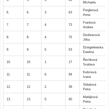
Michaela
Perglerová
6.
6.
3.
63
Anna
Frantová
7.
7.
4.
73
Andrea
Doubravová
8.
8.
4.
75
Jitka
Dziegielewska
9.
9.
5.
53
Ewelina
Řechková
10.
10.
1.
17
Svatava
Kubínová
11.
11.
6.
84
Ivana
Stibalová
12.
12.
2.
39
Petra
Matějková
13.
13.
5.
60
Petra